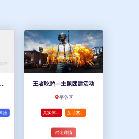
特色活动·非遗文化·浆水豆腐
王者吃鸡—主题团建活动
平谷区
Y体验
真实体验团队凝聚力
互助友爱放松减压
咨询详情