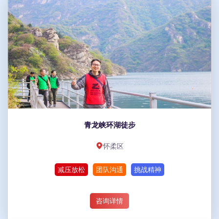
青龙峡环湖徒步
怀柔区
减压放松
团队沟通
挑战精神
咨询详情