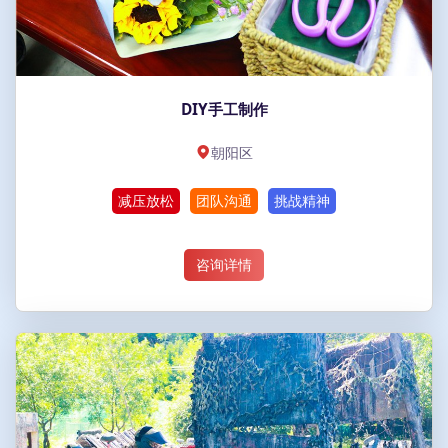
DIY手工制作
朝阳区
减压放松
团队沟通
挑战精神
咨询详情