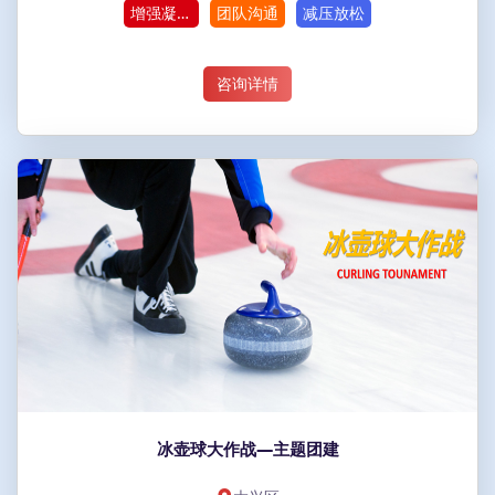
增强凝聚力
团队沟通
减压放松
咨询详情
冰壶球大作战—主题团建