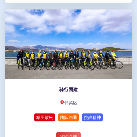
骑行团建
怀柔区
减压放松
团队沟通
挑战精神
咨询详情