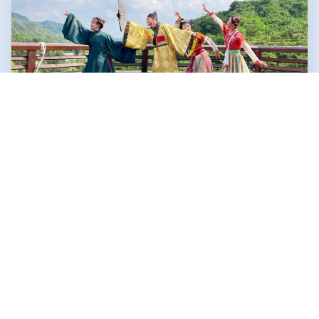
剧本杀 {夜宴}
延庆区
减压放松
团队沟通
挑战精神
咨询详情