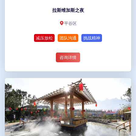
拉斯维加斯之夜
平谷区
减压放松
团队沟通
挑战精神
咨询详情