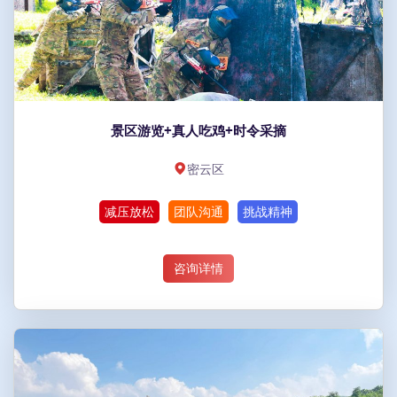
景区游览+真人吃鸡+时令采摘
密云区
减压放松
团队沟通
挑战精神
咨询详情