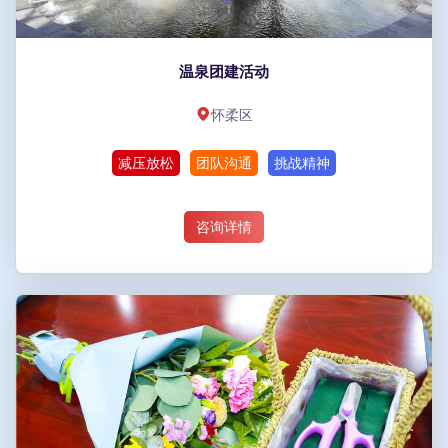
温泉团建活动
怀柔区
减压放松
团队沟通
挑战精神
咨询详情