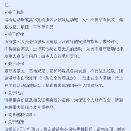
任。
● 关于着装
请着运动服或其它宽松服装及软底运动鞋，女性不要穿着裙装、佩
戴戒指、项链、耳环等饰品。
● 关于纪律
所有参团人员必须服从团建顾问及教练的安排与指挥，未经许可，
不得擅自离队，进行其他与团建无关的活动，如因不遵守活动纪律
发生人身安全问题，由本人自行承担责任。
● 关于环保
遵守各景区、基地规定，爱护环境及各类设施，不要乱丢垃圾。团
建活动中自觉遵守《消防安全管理规定》，禁止在室内吸烟；禁止
在团建活动场地吸烟；禁止将未熄的烟头带入团建场地。
● 关于物品
请携带身份证及相关证明身份的证件，为保证个人财产安全，请避
免携带大量现金及贵重物品。
● 装备器材保障：
● 关于预定
请提前7天进行预订；预定后请务必保持手机畅通；请您在预订时务