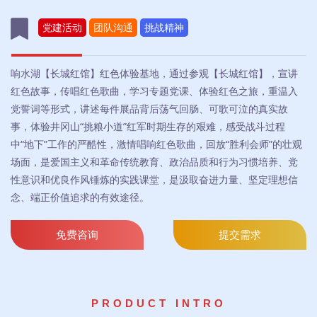
党建活动
团队沟通
挑战精神
响水湖【长城红馆】红色体验基地，通过参观【长城红馆】，宣讲
红色故事，传唱红色歌曲，学习专题党课、体验红色之旅，重温入
党誓词等形式，讲述每件展品背后荡气回肠、可歌可泣的真实故
事，体验井冈山“挑粮小道”红军时期生存的艰难，感受战斗过程
中“地下”工作的严酷性，激情唱响红色歌曲，回放“胜利会师”的壮观
场面，是爱国主义和革命传统教育、政治品质和行为习惯培养、党
性意识和优良作风锤炼的实践课堂，是汲取奋进力量、坚定理想信
念、端正价值追求的有效途径。
免费咨询
提交需求
PRODUCT INTRO