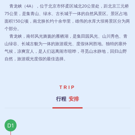
青龙峡（4A），位于北京市怀柔区城北20公里处，距北京三元桥
75公里，是集青山、绿水、古长城于一体的自然风景区。景区占地
面积150公顷，南北狭长约十余华里，雄伟的水库大坝将景区分为两
个部分。
青龙峡，南邻风光旖旎的雁栖湖，是集田园风光、山川秀色、青
山绿谷、长城古貌为一体的旅游观光、度假休闲胜地。独特的塞外
气候，凉爽宜人，是人们远离闹市喧哗，寻觅山水静地，回归山野
自然，旅游观光度假的最佳选择。
TRIP
行程
安排
D1