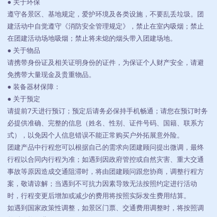
● 关于环保
遵守各景区、基地规定，爱护环境及各类设施，不要乱丢垃圾。团
建活动中自觉遵守《消防安全管理规定》，禁止在室内吸烟；禁止
在团建活动场地吸烟；禁止将未熄的烟头带入团建场地。
● 关于物品
请携带身份证及相关证明身份的证件，为保证个人财产安全，请避
免携带大量现金及贵重物品。
● 装备器材保障：
● 关于预定
请提前7天进行预订；预定后请务必保持手机畅通；请您在预订时务
必提供准确、完整的信息（姓名、性别、证件号码、国籍、联系方
式），以免因个人信息错误不能正常购买户外拓展意外险。
团建产品中行程您可以根据自己的需求向团建顾问提出微调，最终
行程以合同内行程为准；如遇到因政府管控或自然灾害、重大交通
事故等原因造成交通阻滞时，将由团建顾问跟您协商，调整行程方
案，敬请谅解；当遇到不可抗力因素导致无法按照约定进行活动
时，行程变更后增加或减少的费用将按照实际发生费用结算。
如遇到国家政策性调整，如景区门票、交通费用调整时，将按照调