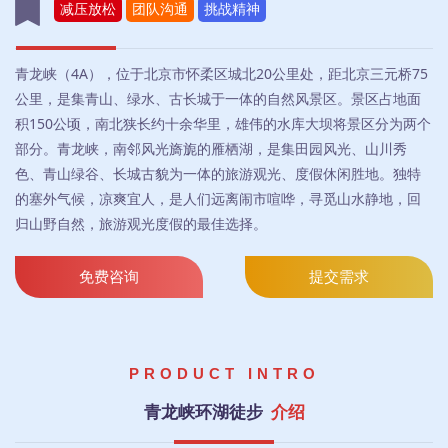
减压放松
团队沟通
挑战精神
青龙峡（4A），位于北京市怀柔区城北20公里处，距北京三元桥75
公里，是集青山、绿水、古长城于一体的自然风景区。景区占地面
积150公顷，南北狭长约十余华里，雄伟的水库大坝将景区分为两个
部分。青龙峡，南邻风光旖旎的雁栖湖，是集田园风光、山川秀
色、青山绿谷、长城古貌为一体的旅游观光、度假休闲胜地。独特
的塞外气候，凉爽宜人，是人们远离闹市喧哗，寻觅山水静地，回
归山野自然，旅游观光度假的最佳选择。
免费咨询
提交需求
PRODUCT INTRO
青龙峡环湖徒步
介绍