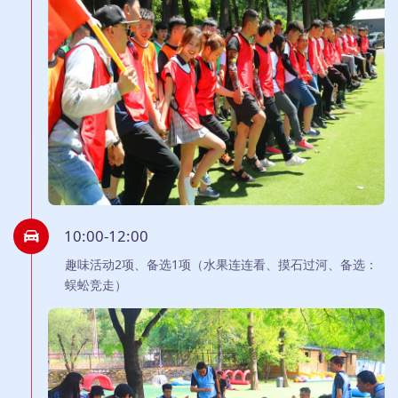
10:00-12:00
趣味活动2项、备选1项（水果连连看、摸石过河、备选：
蜈蚣竞走）