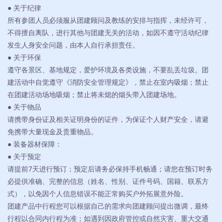
● 关于纪律
所有参团人员必须服从团建顾问及教练的安排与指挥，未经许可，
不得擅自离队，进行其他与团建无关的活动，如因不遵守活动纪律
发生人身安全问题，由本人自行承担责任。
● 关于环保
遵守各景区、基地规定，爱护环境及各类设施，不要乱丢垃圾。团
建活动中自觉遵守《消防安全管理规定》，禁止在室内吸烟；禁止
在团建活动场地吸烟；禁止将未熄的烟头带入团建场地。
● 关于物品
请携带身份证及相关证明身份的证件，为保证个人财产安全，请避
免携带大量现金及贵重物品。
● 装备器材保障：
● 关于预定
请提前7天进行预订；预定后请务必保持手机畅通；请您在预订时务
必提供准确、完整的信息（姓名、性别、证件号码、国籍、联系方
式），以免因个人信息错误不能正常购买户外拓展意外险。
团建产品中行程您可以根据自己的需求向团建顾问提出微调，最终
行程以合同内行程为准；如遇到因政府管控或自然灾害、重大交通