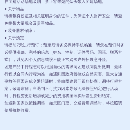
在团建活动场地吸烟；禁止将未熄的烟头带入团建场地。
● 关于物品
请携带身份证及相关证明身份的证件，为保证个人财产安全，请避
免携带大量现金及贵重物品。
● 装备器材保障：
● 关于预定
请提前7天进行预订；预定后请务必保持手机畅通；请您在预订时务
必提供准确、完整的信息（姓名、性别、证件号码、国籍、联系方
式），以免因个人信息错误不能正常购买户外拓展意外险。
团建产品中行程您可以根据自己的需求向团建顾问提出微调，最终
行程以合同内行程为准；如遇到因政府管控或自然灾害、重大交通
事故等原因造成交通阻滞时，将由团建顾问跟您协商，调整行程方
案，敬请谅解；当遇到不可抗力因素导致无法按照约定进行活动
时，行程变更后增加或减少的费用将按照实际发生费用结算。
如遇到国家政策性调整，如景区门票、交通费用调整时，将按照调
整后价格收费。