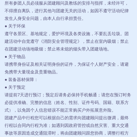
所有参团人员必须服从团建顾问及教练的安排与指挥，未经许可，
不得擅自离队，进行其他与团建无关的活动，如因不遵守活动纪律
发生人身安全问题，由本人自行承担责任。
● 关于环保
遵守各景区、基地规定，爱护环境及各类设施，不要乱丢垃圾。团
建活动中自觉遵守《消防安全管理规定》，禁止在室内吸烟；禁止
在团建活动场地吸烟；禁止将未熄的烟头带入团建场地。
● 关于物品
请携带身份证及相关证明身份的证件，为保证个人财产安全，请避
免携带大量现金及贵重物品。
● 装备器材保障：
● 关于预定
请提前7天进行预订；预定后请务必保持手机畅通；请您在预订时务
必提供准确、完整的信息（姓名、性别、证件号码、国籍、联系方
式），以免因个人信息错误不能正常购买户外拓展意外险。
团建产品中行程您可以根据自己的需求向团建顾问提出微调，最终
行程以合同内行程为准；如遇到因政府管控或自然灾害、重大交通
事故等原因造成交通阻滞时，将由团建顾问跟您协商，调整行程方