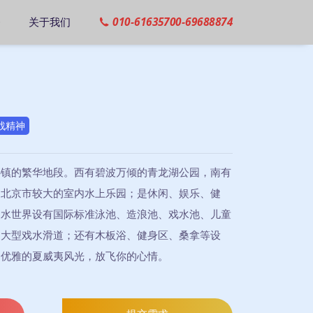
务
关于我们
010-61635700-69688874
战精神
心镇的繁华地段。西有碧波万倾的青龙湖公园，南有
是北京市较大的室内水上乐园；是休闲、娱乐、健
泉水世界设有国际标准泳池、造浪池、戏水池、儿童
和大型戏水滑道；还有木板浴、健身区、桑拿等设
、优雅的夏威夷风光，放飞你的心情。