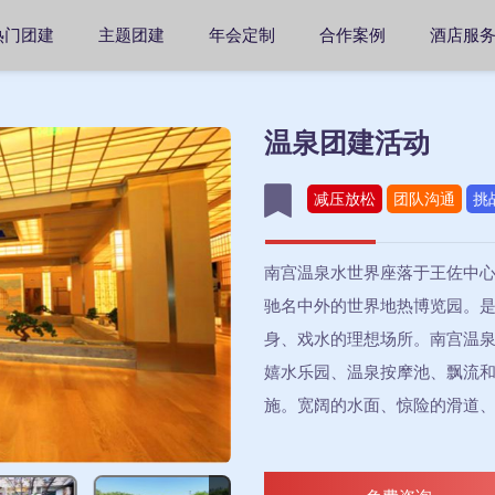
热门团建
主题团建
年会定制
合作案例
酒店服
温泉团建活动
减压放松
团队沟通
挑
南宫温泉水世界座落于王佐中
驰名中外的世界地热博览园。
身、戏水的理想场所。南宫温
嬉水乐园、温泉按摩池、飘流
施。宽阔的水面、惊险的滑道